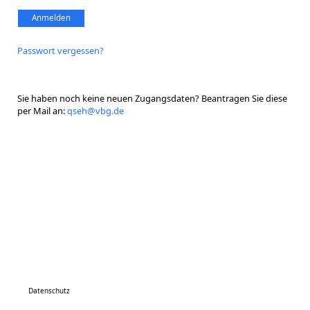
Anmelden
Passwort vergessen?
Sie haben noch keine neuen Zugangsdaten? Beantragen Sie diese
per Mail an:
qseh@vbg.de
meineQSEH. Direkt mit der Qualitätssicherungsstelle Erste Hilfe
(QSEH) kommunizieren - im geschützten Online-Bereich für
Antragsteller und ermächtigte Ausbildungsstellen.
Datenschutz